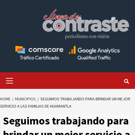
Skip
to
content
Primary
Menu
HOME
MUNICIPIOS
SEGUIMOS TRABAJANDO PARA BRINDAR UN MEJOR
SERVICIO A LAS FAMILIAS DE HUAMANTLA
Seguimos trabajando para
brindar un mejor servicio a