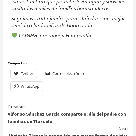
infraestructura que permite llevar agua y servicios
sanitarios a miles de familias huamantlecas.
Seguimos trabajando para brindar un mejor
servicio a las familias de Huamantla.
CAPAMH, por amor a Huamantla.
Comparte en:
Twitter
Correo electrónico
WhatsApp
Continue
Previous
Alfonso Sánchez García comparte el día del padre con
Reading
familias de Tlaxcala
Next
Muévete Tlaxcala consolida una nueva forma de vivir y