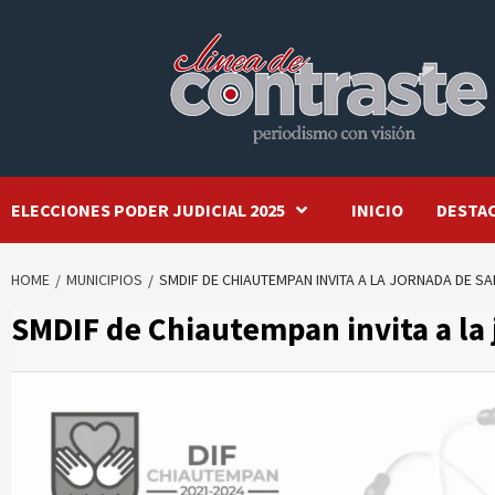
Skip
to
content
ELECCIONES PODER JUDICIAL 2025
INICIO
DESTA
HOME
MUNICIPIOS
SMDIF DE CHIAUTEMPAN INVITA A LA JORNADA DE S
SMDIF de Chiautempan invita a la 