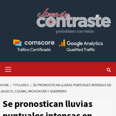
Skip
to
content
Primary
Menu
HOME
TITULARES
SE PRONOSTICAN LLUVIAS PUNTUALES INTENSAS EN
JALISCO, COLIMA, MICHOACÁN Y GUERRERO
Se pronostican lluvias
puntuales intensas en