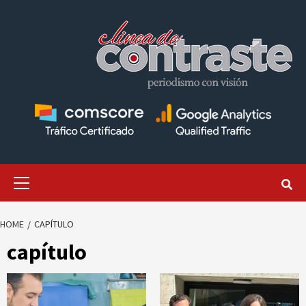
Skip
to
content
Primary
Menu
HOME
CAPÍTULO
capítulo