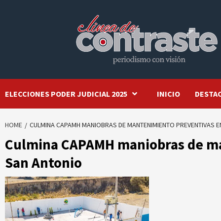
Skip
to
content
ELECCIONES PODER JUDICIAL 2025
INICIO
DESTA
HOME
CULMINA CAPAMH MANIOBRAS DE MANTENIMIENTO PREVENTIVAS E
Culmina CAPAMH maniobras de ma
San Antonio