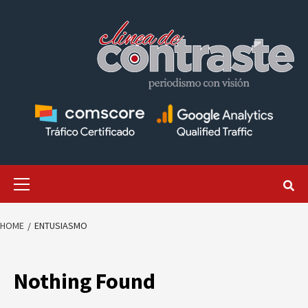
Skip
to
content
Primary
Menu
HOME
ENTUSIASMO
Nothing Found