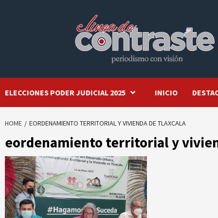
Skip
to
content
ELECCIONES PODER JUDICIAL 2025
INICIO
DESTA
HOME
EORDENAMIENTO TERRITORIAL Y VIVIENDA DE TLAXCALA
eordenamiento territorial y vivie