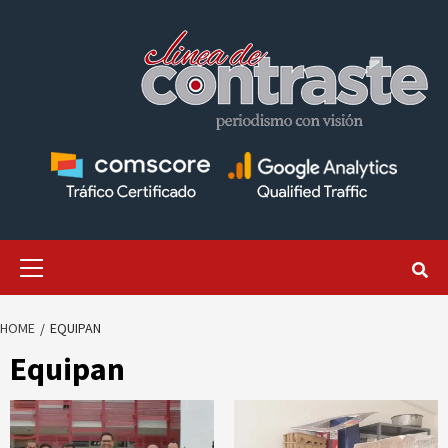
Skip
to
content
Primary
Menu
HOME
EQUIPAN
Equipan