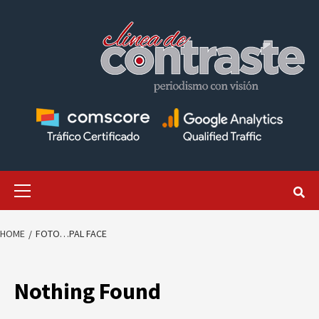
Skip
to
content
Primary
Menu
HOME
FOTO…PAL FACE
Nothing Found