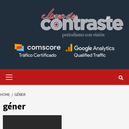
Skip
to
content
Primary
Menu
HOME
GÉNER
géner