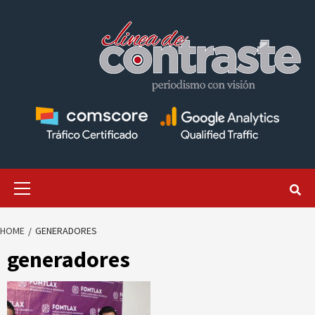
Skip
to
content
Primary
Menu
HOME
GENERADORES
generadores