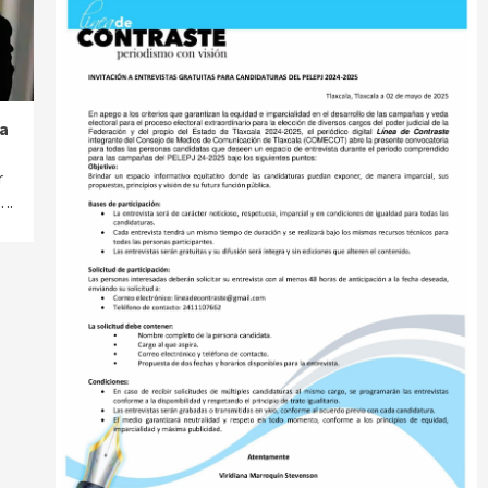
a
r
….