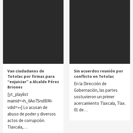
Van ciudadanos de
Sin acuerdos reunión por
Totolac por firmas para
conflicto en Totolac
“enjuiciar” a Alcalde Pérez
En la Dirección de
Briones
Gobernación, las partes
[yt_playlist
sostuvieron un primer
mainid=»h_6Ao7SndBM»
acercamiento Tlaxcala, Tlax.
vdid=»»] Lo acusan de
01 de…
abuso de poder y diversos
actos de corrupción.
Tlaxcala,…