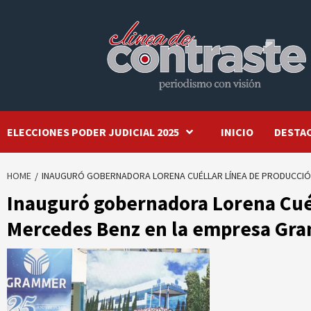
Skip
to
content
ELECCIONES PODER JUDICIAL 2025
INICIO
DESTA
HOME
INAUGURÓ GOBERNADORA LORENA CUÉLLAR LÍNEA DE PRODUCCIÓ
Inauguró gobernadora Lorena Cuél
Mercedes Benz en la empresa Gr