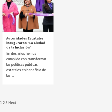
Autoridades Estatales
inauguraron “La Ciudad
de la Inclusión”
En dos años hemos
cumplido con transformar
las políticas públicas
estatales en beneficio de
las…
Paginación
1
2
3
Next