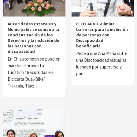
Autoridades Estatales y
El CECAPDIF elimina
Municipales se suman a la
barreras para la inclusión
concientización de los
de personas con
Derechos y la inclusión de
Discapacidad:
las personas con
beneficiaria
discapacidad
Pese a que Ana María sufre
En Chiautempan se puso en
una Discapacidad visual ha
marcha el proyecto
luchado por superarse y
turístico “Recorridos en
por…
Bicicleta Dual-Bike”
Tlaxcala, Tlax;…