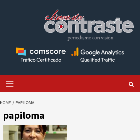
Skip
to
content
Primary
Menu
HOME
PAPILOMA
papiloma