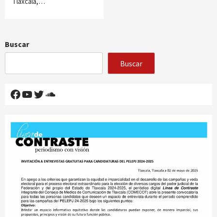
Tlaxcala,…
Buscar
Buscar
Facebook
YouTube
Twitter
SoundCloud