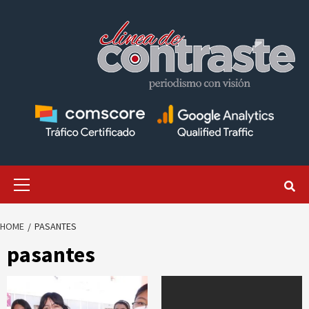
Skip
to
content
Primary
Menu
HOME
PASANTES
pasantes