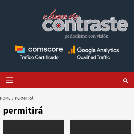
Skip
to
content
Primary
Menu
HOME
PERMITIRÁ
permitirá