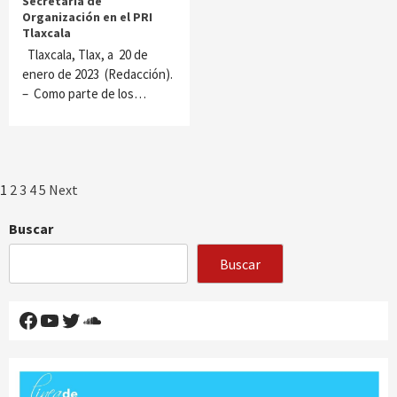
Secretaría de
Organización en el PRI
Tlaxcala
Tlaxcala, Tlax, a 20 de
enero de 2023 (Redacción).
– Como parte de los…
Paginación
1
2
3
4
5
Next
de
Buscar
entradas
Buscar
Facebook
YouTube
Twitter
SoundCloud