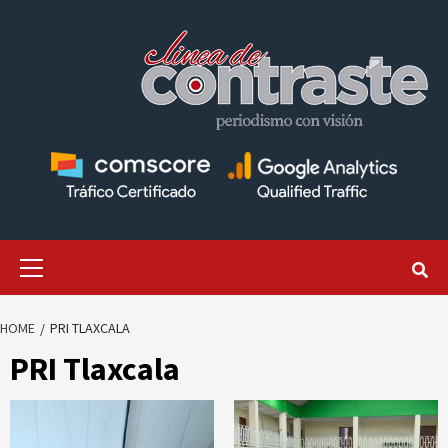
Skip
to
content
Primary
Menu
HOME
PRI TLAXCALA
PRI Tlaxcala