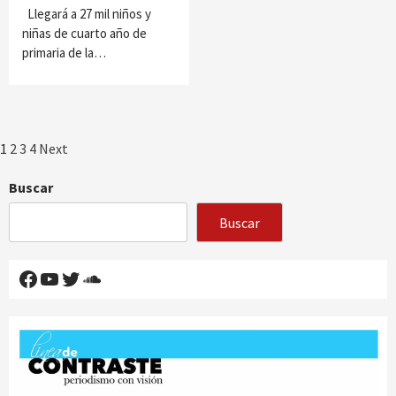
Llegará a 27 mil niños y
niñas de cuarto año de
primaria de la…
Paginación
1
2
3
4
Next
de
Buscar
entradas
Buscar
Facebook
YouTube
Twitter
SoundCloud