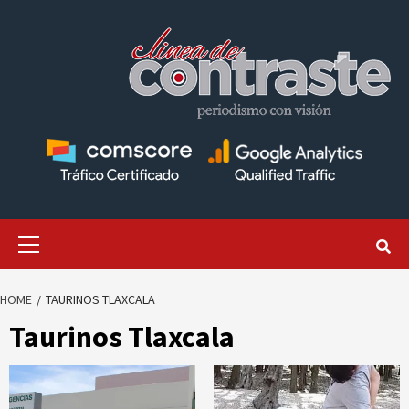
Skip
to
content
Primary
Menu
HOME
TAURINOS TLAXCALA
Taurinos Tlaxcala