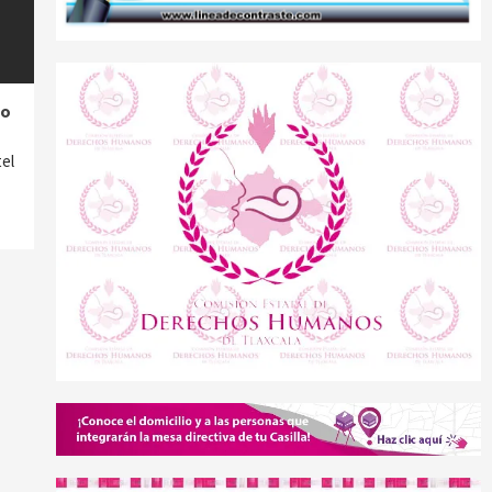
eo
el