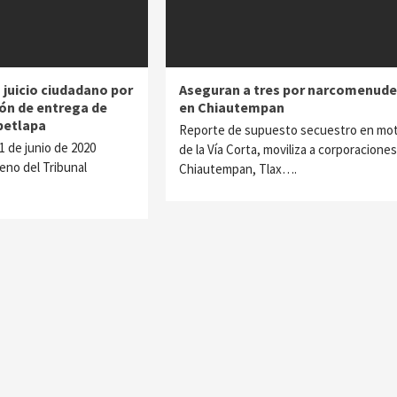
juicio ciudadano por
Aseguran a tres por narcomenud
ón de entrega de
en Chiautempan
petlapa
Reporte de supuesto secuestro en mot
01 de junio de 2020
de la Vía Corta, moviliza a corporaciones
leno del Tribunal
Chiautempan, Tlax….