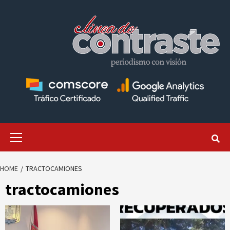
Skip
to
content
Primary
Menu
HOME
TRACTOCAMIONES
tractocamiones