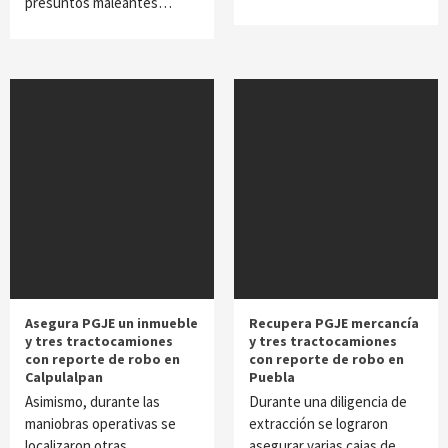
presuntos maleantes…
Asegura PGJE un inmueble
Recupera PGJE mercancía
y tres tractocamiones
y tres tractocamiones
con reporte de robo en
con reporte de robo en
Calpulalpan
Puebla
Asimismo, durante las
Durante una diligencia de
maniobras operativas se
extracción se lograron
localizaron otras
asegurar varias cajas de