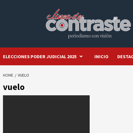
Skip
to
content
ELECCIONES PODER JUDICIAL 2025
INICIO
DESTA
HOME
VUELO
vuelo