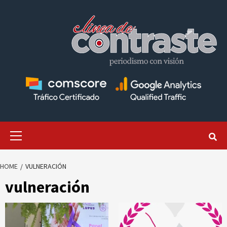
Skip
to
content
Primary
Menu
HOME
VULNERACIÓN
vulneración