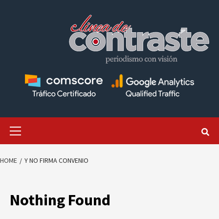
Skip
to
content
Primary
Menu
HOME
Y NO FIRMA CONVENIO
Nothing Found