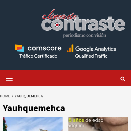
Skip
to
content
Primary
Menu
HOME
YAUHQUEMEHCA
Yauhquemehca