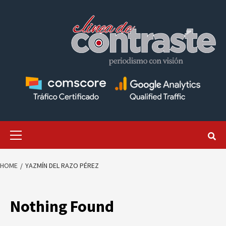
Skip
to
content
Primary
Menu
HOME
YAZMÍN DEL RAZO PÉREZ
Nothing Found