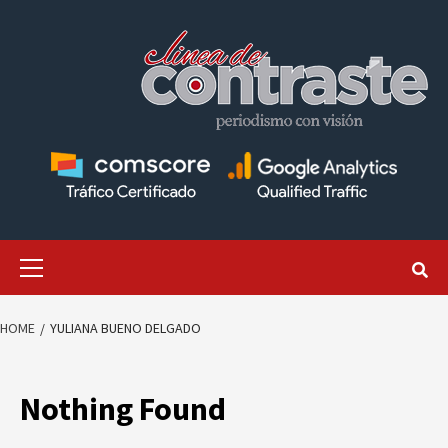
Skip
to
content
Primary
Menu
HOME
YULIANA BUENO DELGADO
Nothing Found