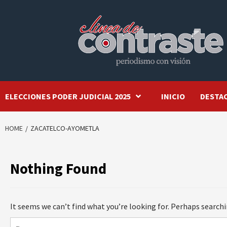
Skip
to
content
ELECCIONES PODER JUDICIAL 2025
INICIO
DESTA
HOME
ZACATELCO-AYOMETLA
Nothing Found
It seems we can’t find what you’re looking for. Perhaps searchi
Buscar: