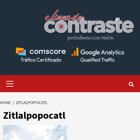
Skip
to
content
Primary
Menu
HOME
ZITLALPOPOCATL
Zitlalpopocatl