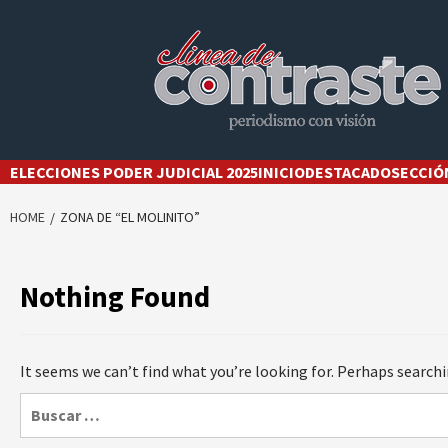
Skip
to
content
ELECCIONES PODER JUDICIAL 2025
INICIO
DESTACADO
SECCIÓ
HOME
ZONA DE “EL MOLINITO”
Nothing Found
It seems we can’t find what you’re looking for. Perhaps searchi
Buscar: