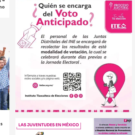
rno
os