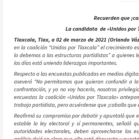
Recuerden que ¡ca
La candidata de «Unidos por 
Tlaxcala, Tlax, a 02 de marzo de 2021 (Orlando V
en la coalición “Unidos por Tlaxcala” el crecimiento 
lo debemos a las estructuras partidistas” a quienes 
los días está uniendo liderazgos importantes.
Respecto a las encuestas publicadas en medios digital
aseveró “No permitamos que quieran confundir a la
confrontación, y yo no voy hacerlo, nosotros privile
encuestas la coalición «Unidos por Tlaxcala» antepon
trabajo partidista, pero acuérdense que ¡caballo que 
Reafirmó su compromiso por debatir y apuntaló que es
estable la ley electoral y sí permanentes, señaló
autoridades electorales, deben aprovecharse los e
análisis dejó en claro que ella está dispuesta y pues