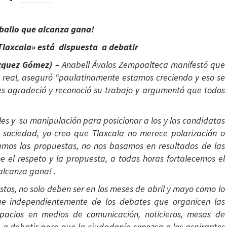
ballo que alcanza gana!
Tlaxcala» está dispuesta a debatir
ázquez Gómez) –
Anabell Ávalos Zempoalteca manifestó que
es real, aseguró “paulatinamente estamos creciendo y eso se
les agradeció y reconoció su trabajo y argumentó que todos
es y su manipulación para posicionar a los y las candidatas
 sociedad, yo creo que Tlaxcala no merece polarización o
giamos las propuestas, no nos basamos en resultados de las
e el respeto y la propuesta, a todas horas fortalecemos el
alcanza gana! .
tos, no solo deben ser en los meses de abril y mayo como lo
 que independientemente de los debates que organicen las
spacios en medios de comunicación, noticieros, mesas de
ta a debatir para que la ciudadanía conozca a los aspirantes