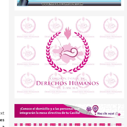
xt
les
, a