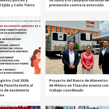
 nuevos postes y
se suma a la campaña nacional de
 Ejido y Calle Tierra
prevención contra la extorsión
istro Civil 2026:
Proyecto del Banco de Alimentos
e Panotla invita al
de México en Tlaxcala avanza con
ito de nacimiento
trabajo coordinado
ños