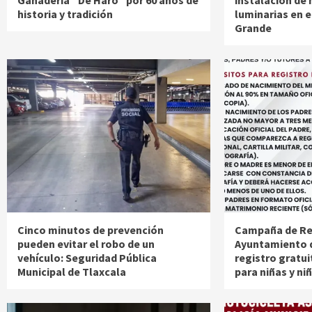
Ganadería “De Haro” por 60 años de
instalación de
historia y tradición
luminarias en el
Grande
Cinco minutos de prevención
Campaña de Reg
pueden evitar el robo de un
Ayuntamiento d
vehículo: Seguridad Pública
registro gratu
Municipal de Tlaxcala
para niñas y ni