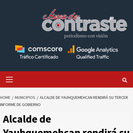
Skip
to
content
Primary
Menu
HOME
MUNICIPIOS
ALCALDE DE YAUHQUEMEHCAN RENDIRÁ SU TERCER
INFORME DE GOBIERNO
Alcalde de
Yauhquemehcan rendirá su