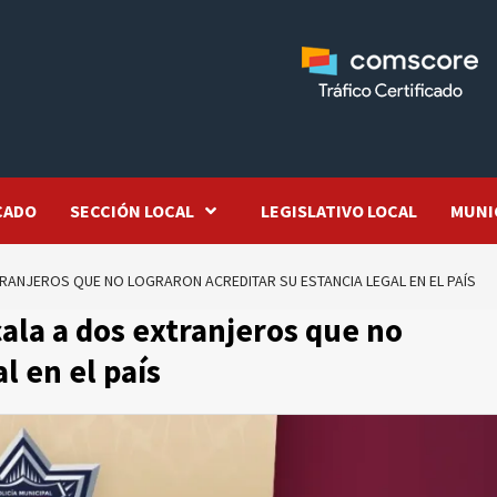
CADO
SECCIÓN LOCAL
LEGISLATIVO LOCAL
MUNI
XTRANJEROS QUE NO LOGRARON ACREDITAR SU ESTANCIA LEGAL EN EL PAÍS
cala a dos extranjeros que no
l en el país