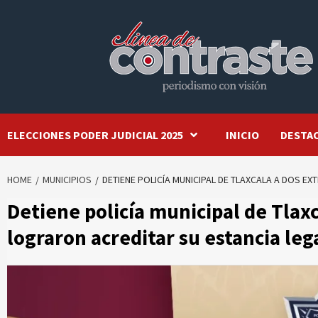
Skip
to
content
ELECCIONES PODER JUDICIAL 2025
INICIO
DESTA
HOME
MUNICIPIOS
DETIENE POLICÍA MUNICIPAL DE TLAXCALA A DOS E
Detiene policía municipal de Tlax
lograron acreditar su estancia lega