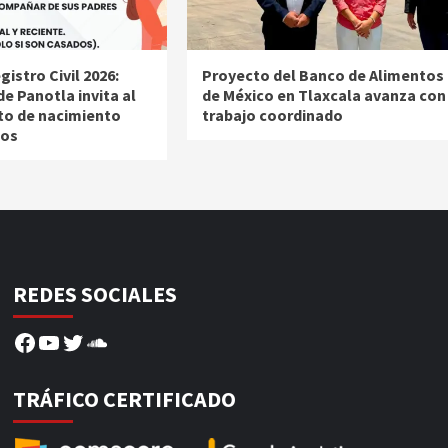
istro Civil 2026:
Proyecto del Banco de Alimentos
e Panotla invita al
de México en Tlaxcala avanza con
ito de nacimiento
trabajo coordinado
ños
REDES SOCIALES
Facebook
YouTube
Twitter
SoundCloud
TRÁFICO CERTIFICADO