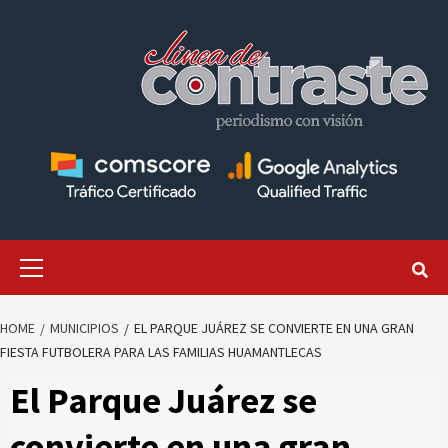
Skip
to
content
Primary
Menu
HOME
MUNICIPIOS
EL PARQUE JUÁREZ SE CONVIERTE EN UNA GRAN
FIESTA FUTBOLERA PARA LAS FAMILIAS HUAMANTLECAS
El Parque Juárez se
convierte en una gran