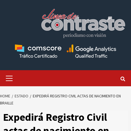
Skip
to
content
Primary
Menu
HOME
ESTADO
EXPEDIRÁ REGISTRO CIVIL ACTAS DE NACIMIENTO EN
BRAILLE
Expedirá Registro Civil
actas de nacimiento en