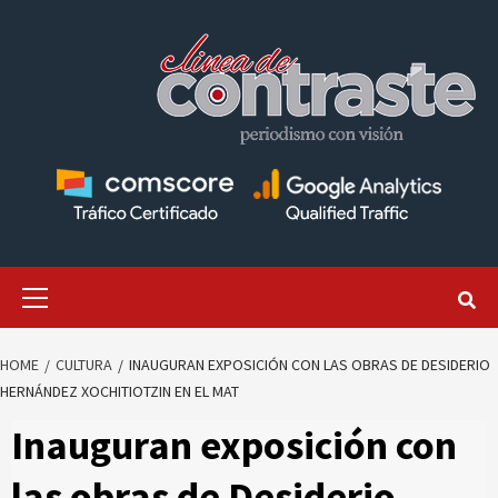
Skip
to
content
Primary
Menu
HOME
CULTURA
INAUGURAN EXPOSICIÓN CON LAS OBRAS DE DESIDERIO
HERNÁNDEZ XOCHITIOTZIN EN EL MAT
Inauguran exposición con
las obras de Desiderio