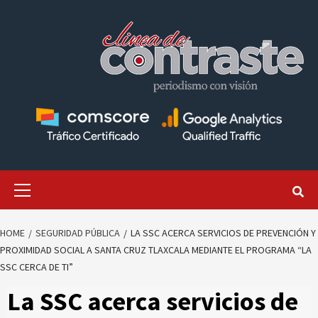
Skip
to
content
Primary
Menu
HOME
SEGURIDAD PÚBLICA
LA SSC ACERCA SERVICIOS DE PREVENCIÓN Y
PROXIMIDAD SOCIAL A SANTA CRUZ TLAXCALA MEDIANTE EL PROGRAMA “LA
SSC CERCA DE TI”
La SSC acerca servicios de