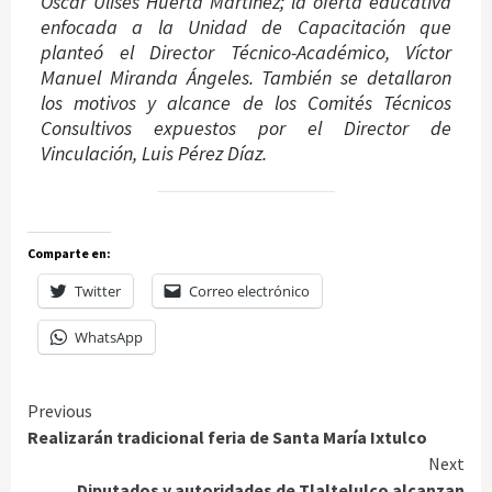
Óscar Ulises Huerta Martínez; la oferta educativa
enfocada a la Unidad de Capacitación que
planteó el Director Técnico-Académico, Víctor
Manuel Miranda Ángeles. También se detallaron
los motivos y alcance de los Comités Técnicos
Consultivos expuestos por el Director de
Vinculación, Luis Pérez Díaz.
Comparte en:
Twitter
Correo electrónico
WhatsApp
Continue
Previous
Realizarán tradicional feria de Santa María Ixtulco
Reading
Next
Diputados y autoridades de Tlaltelulco alcanzan