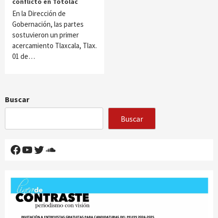
conflicto en Totolac
En la Dirección de
Gobernación, las partes
sostuvieron un primer
acercamiento Tlaxcala, Tlax.
01 de…
Buscar
Buscar
Facebook
YouTube
Twitter
SoundCloud