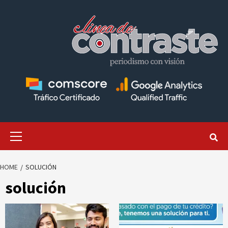
Skip
to
content
Primary
Menu
HOME
SOLUCIÓN
solución